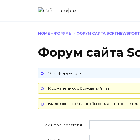
Перейти
к
содержанию
HOME
»
ФОРУМЫ
»
ФОРУМ САЙТА SOFTNEWSPORT
Форум сайта So
Этот форум пуст.
К сожалению, обсуждений нет!
Вы должны войти, чтобы создавать новые тем
Имя пользователя:
Пароль: