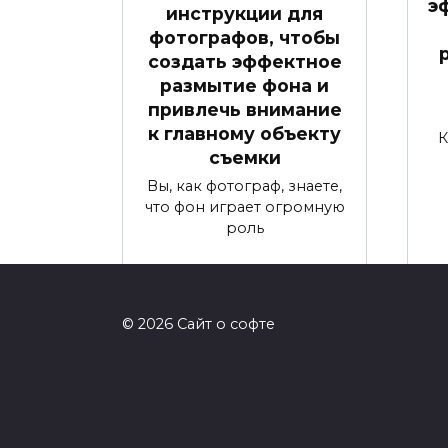
э
инструкции для
фотографов, чтобы
создать эффектное
размытие фона и
привлечь внимание
к главному объекту
К
съемки
Вы, как фотограф, знаете,
что фон играет огромную
роль
0
14
© 2026 Сайт о софте