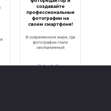
фоторедактор и
создавайте
м
профессиональные
фотографии на
своем смартфоне!
В современном мире, где
ся
фотографии стали
неотъемлемой
0
12