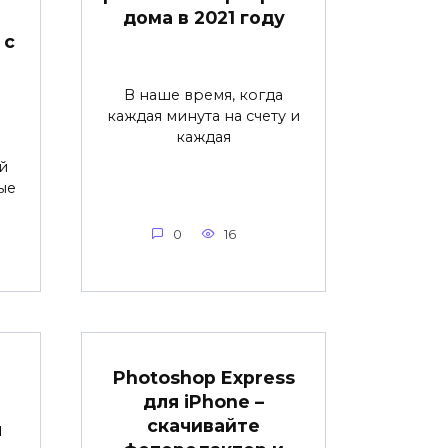
дома в 2021 году
 с
В наше время, когда
каждая минута на счету и
каждая
й
ые
0
16
Photoshop Express
для iPhone –
й
скачивайте
я