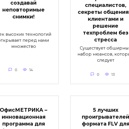
создавай
специалистов,
неповторимые
секреты общения
снимки!
клиентами и
решение
техпроблем без
ек высоких технологий
стресса
открывает перед нами
множество
Существует обширны
набор нюансов, котор
следует
0
14
0
13
ОфисМЕТРИКА –
5 лучших
инновационная
проигрывателе
программа для
формата FLV дл