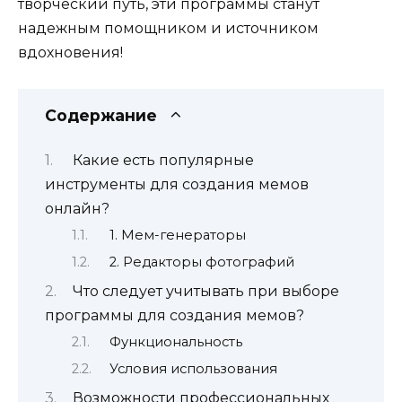
творческий путь, эти программы станут
надежным помощником и источником
вдохновения!
Содержание
Какие есть популярные
инструменты для создания мемов
онлайн?
1. Мем-генераторы
2. Редакторы фотографий
Что следует учитывать при выборе
программы для создания мемов?
Функциональность
Условия использования
Возможности профессиональных