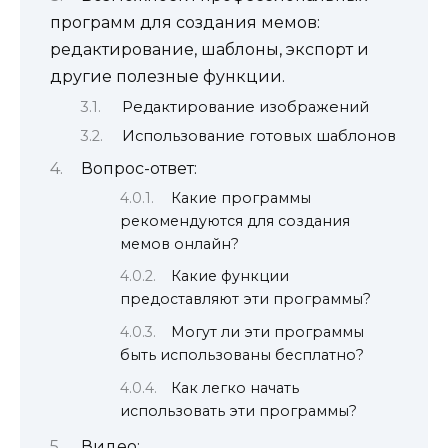
программ для создания мемов:
редактирование, шаблоны, экспорт и
другие полезные функции.
Редактирование изображений
Использование готовых шаблонов
Вопрос-ответ:
Какие программы
рекомендуются для создания
мемов онлайн?
Какие функции
предоставляют эти программы?
Могут ли эти программы
быть использованы бесплатно?
Как легко начать
использовать эти программы?
Видео: