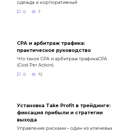
одежда и корпоративный
0
7
СРА и арбитраж трафика:
практическое руководство
Что такое СРА и арбитраж трафикаСРА
(Cost Per Action)
0
72
Установка Take Profit в трейдинге:
фиксация прибыли и стратегии
выхода
Управление рисками – один из ключевых