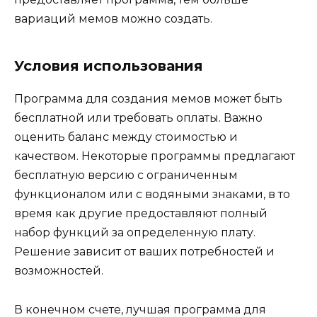
вариаций мемов можно создать.
Условия использования
Программа для создания мемов может быть
бесплатной или требовать оплаты. Важно
оценить баланс между стоимостью и
качеством. Некоторые программы предлагают
бесплатную версию с ограниченным
функционалом или с водяными знаками, в то
время как другие предоставляют полный
набор функций за определенную плату.
Решение зависит от ваших потребностей и
возможностей.
В конечном счете, лучшая программа для