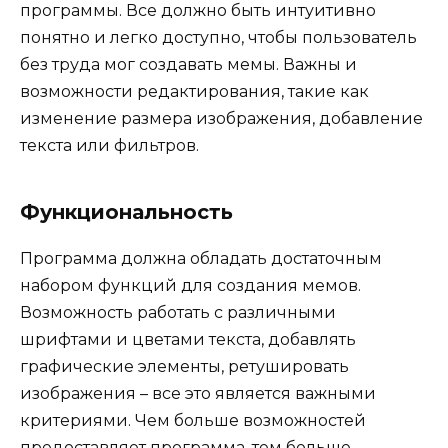
программы. Все должно быть интуитивно
понятно и легко доступно, чтобы пользователь
без труда мог создавать мемы. Важны и
возможности редактирования, такие как
изменение размера изображения, добавление
текста или фильтров.
Функциональность
Программа должна обладать достаточным
набором функций для создания мемов.
Возможность работать с различными
шрифтами и цветами текста, добавлять
графические элементы, ретушировать
изображения – все это является важными
критериями. Чем больше возможностей
предоставляет программа, тем больше