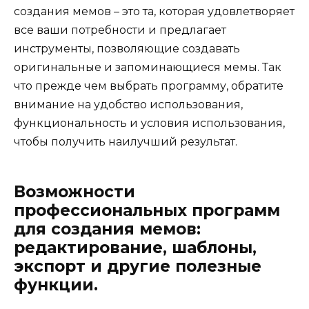
создания мемов – это та, которая удовлетворяет
все ваши потребности и предлагает
инструменты, позволяющие создавать
оригинальные и запоминающиеся мемы. Так
что прежде чем выбрать программу, обратите
внимание на удобство использования,
функциональность и условия использования,
чтобы получить наилучший результат.
Возможности
профессиональных программ
для создания мемов:
редактирование, шаблоны,
экспорт и другие полезные
функции.