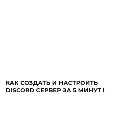
КАК СОЗДАТЬ И НАСТРОИТЬ
DISCORD СЕРВЕР ЗА 5 МИНУТ !