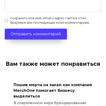
Сохранить моё имя, email и адрес сайта в этом
браузере для последующих моих комментариев.
Вам также может понравиться
Пошив мерча на заказ: как компания
MerchOne помогает бизнесу
выделиться
В современном мире брендированная