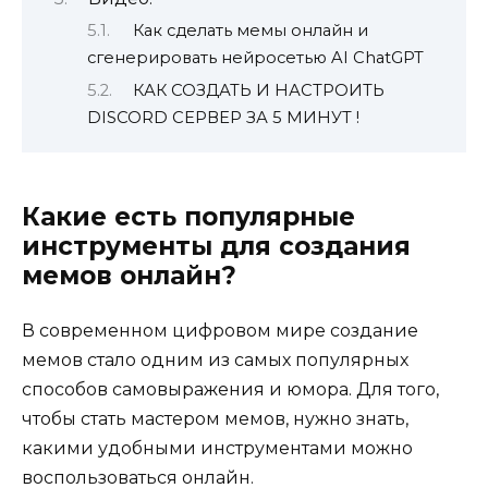
Как сделать мемы онлайн и
сгенерировать нейросетью AI ChatGPT
КАК СОЗДАТЬ И НАСТРОИТЬ
DISCORD СЕРВЕР ЗА 5 МИНУТ !
Какие есть популярные
инструменты для создания
мемов онлайн?
В современном цифровом мире создание
мемов стало одним из самых популярных
способов самовыражения и юмора. Для того,
чтобы стать мастером мемов, нужно знать,
какими удобными инструментами можно
воспользоваться онлайн.