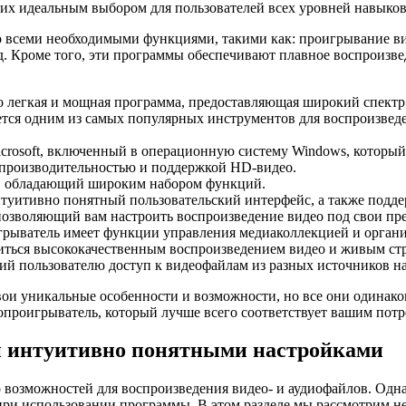
их идеальным выбором для пользователей всех уровней навыков
о всеми необходимыми функциями, такими как: проигрывание ви
.д. Кроме того, эти программы обеспечивают плавное воспроизв
то легкая и мощная программа, предоставляющая широкий спект
яется одним из самых популярных инструментов для воспроизвед
icrosoft, включенный в операционную систему Windows, которы
й производительностью и поддержкой HD-видео.
ер, обладающий широким набором функций.
нтуитивно понятный пользовательский интерфейс, а также подде
озволяющий вам настроить воспроизведение видео под свои пр
грыватель имеет функции управления медиаколлекцией и орган
диться высококачественным воспроизведением видео и живым ст
ий пользователю доступ к видеофайлам из разных источников на
и уникальные особенности и возможности, но все они одинаков
опроигрыватель, который лучше всего соответствует вашим пот
и интуитивно понятными настройками
 возможностей для воспроизведения видео- и аудиофайлов. Одна
при использовании программы. В этом разделе мы рассмотрим н