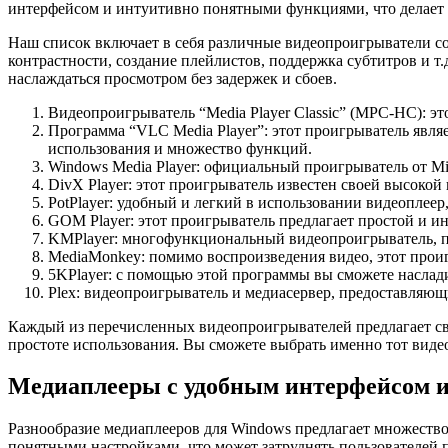
интерфейсом и интуитивно понятными функциями, что делает 
Наш список включает в себя различные видеопроигрыватели с
контрастности, создание плейлистов, поддержка субтитров и т
наслаждаться просмотром без задержек и сбоев.
Видеопроигрыватель “Media Player Classic” (MPC-HC): э
Программа “VLC Media Player”: этот проигрыватель явл
использования и множество функций.
Windows Media Player: официальный проигрыватель от M
DivX Player: этот проигрыватель известен своей высоко
PotPlayer: удобный и легкий в использовании видеопле
GOM Player: этот проигрыватель предлагает простой и и
KMPlayer: многофункциональный видеопроигрыватель, п
MediaMonkey: помимо воспроизведения видео, этот прои
5KPlayer: с помощью этой программы вы сможете насла
Plex: видеопроигрыватель и медиасервер, предоставляющ
Каждый из перечисленных видеопроигрывателей предлагает сво
простоте использования. Вы сможете выбрать именно тот виде
Медиаплееры с удобным интерфейсом 
Разнообразие медиаплееров для Windows предлагает множество
понятными настройками, что может затруднять пользователей 