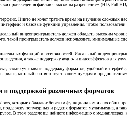
 воспроизведения файлов с высоким разрешением (HD, Full HD,
терфейс. Никто не хочет тратить время на изучение сложных н
нтерфейс и базовые функции управления, чтобы пользователи м
деальный видеопроигрыватель должен обладать высоким уровне
ого, такой проигрыватель должен использовать минимальные сис
нительных функций и возможностей. Идеальный видеопроигрыва
оизведения, а также поддержку аудио- и видеоэффектов для улуч
dows, важно учитывать поддержку форматов, удобный интерфейс
вариант, который соответствует вашим нуждам и предпочтениям
 и поддержкой различных форматов
indows, которые обладают богатым функционалом и способны п
 поддержку популярных и редких форматов мультимедиа, а такж
другое. В этом разделе вы найдете информацию о медиаплеерах