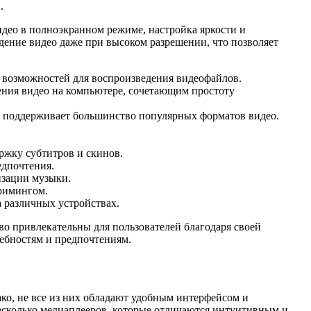
.
део в полноэкранном режиме, настройка яркости и
едение видео даже при высоком разрешении, что позволяет
р возможностей для воспроизведения видеофайлов.
ения видео на компьютере, сочетающим простоту
й поддерживает большинство популярных форматов видео.
ржку субтитров и скинов.
едпочтения.
изации музыки.
римингом.
 различных устройствах.
о привлекательны для пользователей благодаря своей
ребностям и предпочтениям.
ко, не все из них обладают удобным интерфейсом и
есколько медиаплееров, которые отличаются интуитивным и