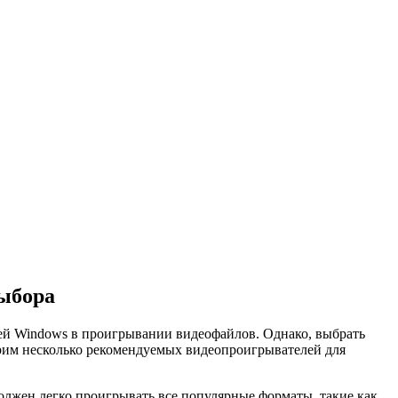
ыбора
лей Windows в проигрывании видеофайлов. Однако, выбрать
рим несколько рекомендуемых видеопроигрывателей для
лжен легко проигрывать все популярные форматы, такие как