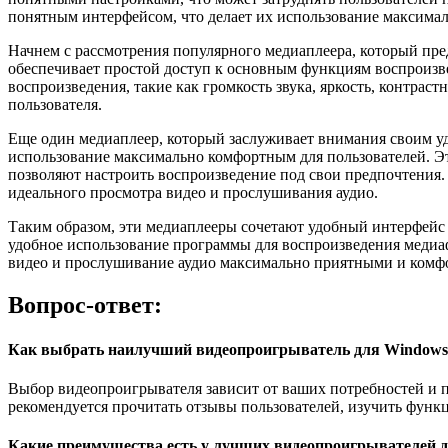
понятным интерфейсом, что делает их использование максима
Начнем с рассмотрения популярного медиаплеера, который пр
обеспечивает простой доступ к основным функциям воспроизве
воспроизведения, такие как громкость звука, яркость, контрас
пользователя.
Еще один медиаплеер, который заслуживает внимания своим у
использование максимально комфортным для пользователей. Эт
позволяют настроить воспроизведение под свои предпочтения. Э
идеального просмотра видео и прослушивания аудио.
Таким образом, эти медиаплееры сочетают удобный интерфейс 
удобное использование программы для воспроизведения медиаф
видео и прослушивание аудио максимально приятными и ком
Вопрос-ответ:
Как выбрать наилучший видеопроигрыватель для Windows
Выбор видеопроигрывателя зависит от ваших потребностей и 
рекомендуется прочитать отзывы пользователей, изучить фун
Какие преимущества есть у лучших видеопроигрывателей 