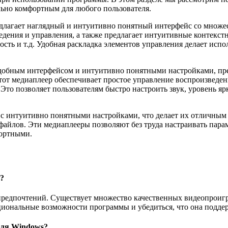
льно комфортным для любого пользователя.
едлагает наглядный и интуитивно понятный интерфейс со множе
дения и управления, а также предлагает интуитивные контекст
тность и т.д. Удобная раскладка элементов управления делает ис
добным интерфейсом и интуитивно понятными настройками, пред
от медиаплеер обеспечивает простое управление воспроизведен
то позволяет пользователям быстро настроить звук, уровень ярк
с интуитивно понятными настройками, что делает их отличным 
айлов. Эти медиаплееры позволяют без труда настраивать пара
фортными.
?
предпочтений. Существует множество качественных видеопроиг
кциональные возможности программы и убедиться, что она подде
для Windows?