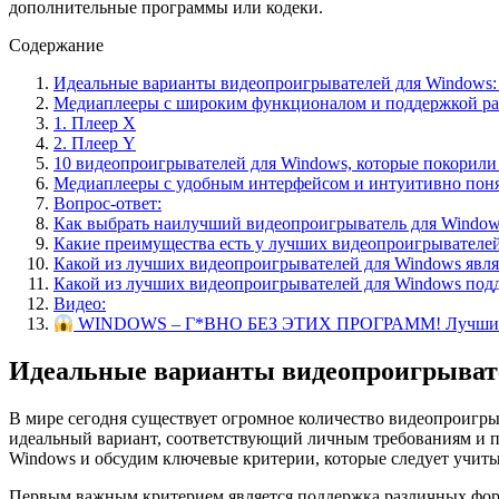
дополнительные программы или кодеки.
Содержание
Идеальные варианты видеопроигрывателей для Windows:
Медиаплееры с широким функционалом и поддержкой р
1. Плеер X
2. Плеер Y
10 видеопроигрывателей для Windows, которые покорили
Медиаплееры с удобным интерфейсом и интуитивно пон
Вопрос-ответ:
Как выбрать наилучший видеопроигрыватель для Window
Какие преимущества есть у лучших видеопроигрывателе
Какой из лучших видеопроигрывателей для Windows явля
Какой из лучших видеопроигрывателей для Windows под
Видео:
WINDOWS – Г*ВНО БЕЗ ЭТИХ ПРОГРАММ! Лучшие П
Идеальные варианты видеопроигрывате
В мире сегодня существует огромное количество видеопроигры
идеальный вариант, соответствующий личным требованиям и п
Windows и обсудим ключевые критерии, которые следует учиты
Первым важным критерием является поддержка различных форм