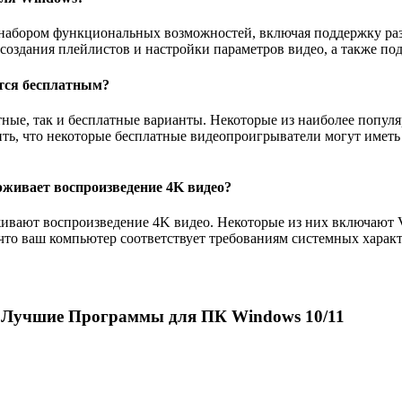
абором функциональных возможностей, включая поддержку разл
оздания плейлистов и настройки параметров видео, а также по
тся бесплатным?
тные, так и бесплатные варианты. Некоторые из наиболее поп
тметить, что некоторые бесплатные видеопроигрыватели могут и
живает воспроизведение 4K видео?
вают воспроизведение 4K видео. Некоторые из них включают VL
 что ваш компьютер соответствует требованиям системных харак
чшие Программы для ПК Windows 10/11