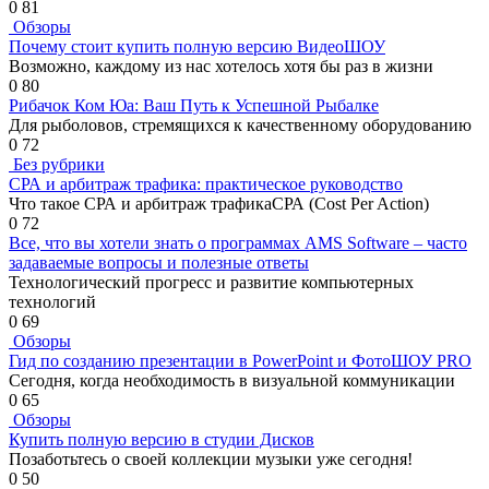
0
81
Обзоры
Почему стоит купить полную версию ВидеоШОУ
Возможно, каждому из нас хотелось хотя бы раз в жизни
0
80
Рибачок Ком Юа: Ваш Путь к Успешной Рыбалке
Для рыболовов, стремящихся к качественному оборудованию
0
72
Без рубрики
СРА и арбитраж трафика: практическое руководство
Что такое СРА и арбитраж трафикаСРА (Cost Per Action)
0
72
Все, что вы хотели знать о программах AMS Software – часто
задаваемые вопросы и полезные ответы
Технологический прогресс и развитие компьютерных
технологий
0
69
Обзоры
Гид по созданию презентации в PowerPoint и ФотоШОУ PRO
Сегодня, когда необходимость в визуальной коммуникации
0
65
Обзоры
Купить полную версию в студии Дисков
Позаботьтесь о своей коллекции музыки уже сегодня!
0
50