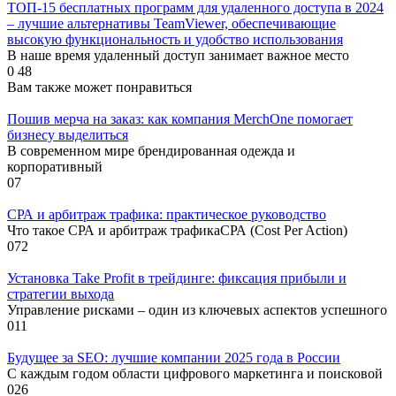
ТОП-15 бесплатных программ для удаленного доступа в 2024
– лучшие альтернативы TeamViewer, обеспечивающие
высокую функциональность и удобство использования
В наше время удаленный доступ занимает важное место
0
48
Вам также может понравиться
Пошив мерча на заказ: как компания MerchOne помогает
бизнесу выделиться
В современном мире брендированная одежда и
корпоративный
0
7
СРА и арбитраж трафика: практическое руководство
Что такое СРА и арбитраж трафикаСРА (Cost Per Action)
0
72
Установка Take Profit в трейдинге: фиксация прибыли и
стратегии выхода
Управление рисками – один из ключевых аспектов успешного
0
11
Будущее за SEO: лучшие компании 2025 года в России
С каждым годом области цифрового маркетинга и поисковой
0
26