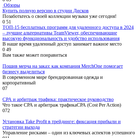
Обзоры
Купить полную версию в студии Дисков
Позаботьтесь о своей коллекции музыки уже сегодня!
0
51
ТОП-15 бесплатных программ для удаленного доступа в 2024
– лучшие альтернативы TeamViewer, обеспечивающие
высокую функциональность и удобство использования
В наше время удаленный доступ занимает важное место
0
49
Вам также может понравиться
Пошив мерча на заказ: как компания MerchOne помогает
бизнесу выделиться
В современном мире брендированная одежда и
корпоративный
0
7
СРА и арбитраж трафика: практическое руководство
Что такое СРА и арбитраж трафикаСРА (Cost Per Action)
0
72
Установка Take Profit в трейдинге: фиксация прибыли и
стратегии выхода
Управление рисками – один из ключевых аспектов успешного