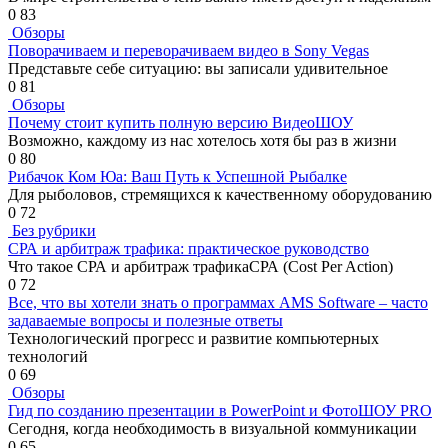
0
83
Обзоры
Поворачиваем и переворачиваем видео в Sony Vegas
Представьте себе ситуацию: вы записали удивительное
0
81
Обзоры
Почему стоит купить полную версию ВидеоШОУ
Возможно, каждому из нас хотелось хотя бы раз в жизни
0
80
Рибачок Ком Юа: Ваш Путь к Успешной Рыбалке
Для рыболовов, стремящихся к качественному оборудованию
0
72
Без рубрики
СРА и арбитраж трафика: практическое руководство
Что такое СРА и арбитраж трафикаСРА (Cost Per Action)
0
72
Все, что вы хотели знать о программах AMS Software – часто
задаваемые вопросы и полезные ответы
Технологический прогресс и развитие компьютерных
технологий
0
69
Обзоры
Гид по созданию презентации в PowerPoint и ФотоШОУ PRO
Сегодня, когда необходимость в визуальной коммуникации
0
65