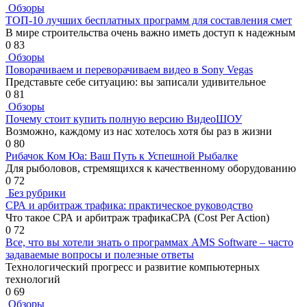
Обзоры
ТОП-10 лучших бесплатных программ для составления смет
В мире строительства очень важно иметь доступ к надежным
0
83
Обзоры
Поворачиваем и переворачиваем видео в Sony Vegas
Представьте себе ситуацию: вы записали удивительное
0
81
Обзоры
Почему стоит купить полную версию ВидеоШОУ
Возможно, каждому из нас хотелось хотя бы раз в жизни
0
80
Рибачок Ком Юа: Ваш Путь к Успешной Рыбалке
Для рыболовов, стремящихся к качественному оборудованию
0
72
Без рубрики
СРА и арбитраж трафика: практическое руководство
Что такое СРА и арбитраж трафикаСРА (Cost Per Action)
0
72
Все, что вы хотели знать о программах AMS Software – часто
задаваемые вопросы и полезные ответы
Технологический прогресс и развитие компьютерных
технологий
0
69
Обзоры