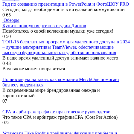
Гид по созданию презентации в PowerPoint и ФотоШОУ PRO
Сегодня, когда необходимость в визуальной коммуникации
0
65
Обзоры
Купить полную версию в студии Дисков
Позаботьтесь о своей коллекции музыки уже сегодня!
0
50
ТОП-15 бесплатных программ для удаленного доступа в 2024
– лучшие альтернативы TeamViewer, обеспечивающие
высокую функциональность и удобство использования
В наше время удаленный доступ занимает важное место
0
48
Вам также может понравиться
Пошив мерча на заказ: как компания MerchOne помогает
бизнесу выделиться
В современном мире брендированная одежда и
корпоративный
0
7
СРА и арбитраж трафика: практическое руководство
Что такое СРА и арбитраж трафикаСРА (Cost Per Action)
0
72
Установка Take Profit в трейдинге: фиксация прибыли и