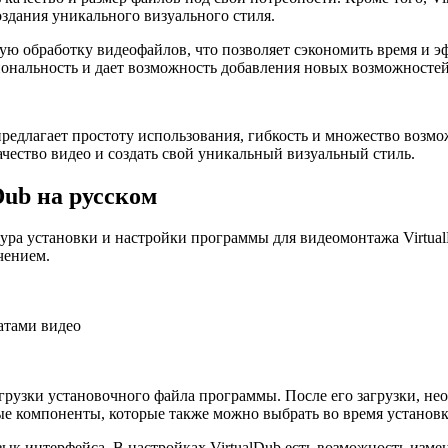
оздания уникального визуального стиля.
ую обработку видеофайлов, что позволяет сэкономить время и э
ональность и дает возможность добавления новых возможностей 
 предлагает простоту использования, гибкость и множество возм
ачество видео и создать свой уникальный визуальный стиль.
Dub на русском
едура установки и настройки программы для видеомонтажа Virtu
чением.
атами видео
агрузки установочного файла программы. После его загрузки, не
е компоненты, которые также можно выбрать во время установк
ык интерфейса. В настройках VirtualDub есть возможность измен