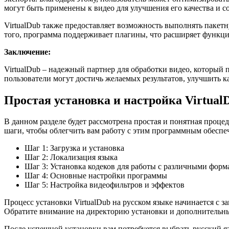
могут быть применены к видео для улучшения его качества и с
VirtualDub также предоставляет возможность выполнять пакетн
того, программа поддерживает плагины, что расширяет функци
Заключение:
VirtualDub – надежный партнер для обработки видео, который
пользователи могут достичь желаемых результатов, улучшить к
Простая установка и настройка Virtual
В данном разделе будет рассмотрена простая и понятная проц
шаги, чтобы облегчить вам работу с этим программным обеспе
Шаг 1: Загрузка и установка
Шаг 2: Локализация языка
Шаг 3: Установка кодеков для работы с различными форм
Шаг 4: Основные настройки программы
Шаг 5: Настройка видеофильтров и эффектов
Процесс установки VirtualDub на русском языке начинается с з
Обратите внимание на директорию установки и дополнительны
После успешной установки вам потребуется выбрать русский яз