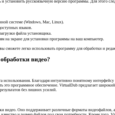
ать и установить русскоязычную версию программы. Для этого сл
ой системе (Windows, Mac, Linux).
доступных языков.
загрузки файла установщика.
иям на экране для установки программы на ваш компьютер.
 вы сможете легко использовать программу для обработки и ред
 обработки видео?
ота использования. Благодаря интуитивно понятному интерфейсу
ь это программное обеспечение. VirtualDub предлагает широкий
 результатов без лишних усилий.
тки видео. Оно поддерживает различные форматы видеофайлов, а
ь качество и размер файлов под свои потребности. Кроме того, 