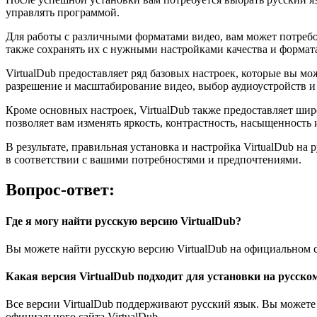
управлять программой.
Для работы с различными форматами видео, вам может потребо
также сохранять их с нужными настройками качества и формат
VirtualDub предоставляет ряд базовых настроек, которые вы м
разрешение и масштабирование видео, выбор аудиоустройств и 
Кроме основных настроек, VirtualDub также предоставляет ши
позволяет вам изменять яркость, контрастность, насыщенность
В результате, правильная установка и настройка VirtualDub н
в соответствии с вашими потребностями и предпочтениями.
Вопрос-ответ:
Где я могу найти русскую версию VirtualDub?
Вы можете найти русскую версию VirtualDub на официальном са
Какая версия VirtualDub подходит для установки на русско
Все версии VirtualDub поддерживают русский язык. Вы можете
официального сайта VirtualDub.