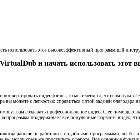
ачать использовать этот высокоэффективный программный инстр
 VirtualDub и начать использовать это
и конвертировать видеофайлы, то мы имеем то, что вам нужно! 
 вы можете с легкостью справиться с этой задачей благодаря 
могут вам создавать профессиональное видео. С ее помощью вы 
аша программа поддерживает все популярные форматы видео, что
никогда раньше не работали с подобными программами, вы без 
 вы могли сразу же приступить к работе. Все основные функци