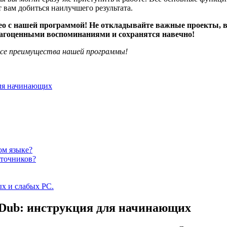
 вам добиться наилучшего результата.
 с нашей программой! Не откладывайте важные проекты, ведь
рагоценными воспоминаниями и сохранятся навечно!
все преимущества нашей программы!
для начинающих
ом языке?
сточников?
ых и слабых PC.
lDub: инструкция для начинающих