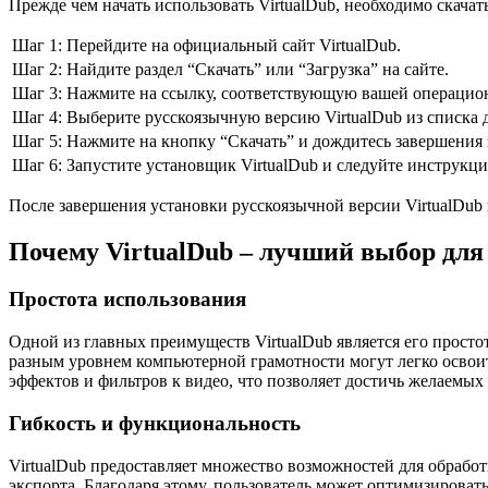
Прежде чем начать использовать VirtualDub, необходимо скач
Шаг 1:
Перейдите на официальный сайт VirtualDub.
Шаг 2:
Найдите раздел “Скачать” или “Загрузка” на сайте.
Шаг 3:
Нажмите на ссылку, соответствующую вашей операционн
Шаг 4:
Выберите русскоязычную версию VirtualDub из списка 
Шаг 5:
Нажмите на кнопку “Скачать” и дождитесь завершения 
Шаг 6:
Запустите установщик VirtualDub и следуйте инструкц
После завершения установки русскоязычной версии VirtualDub
Почему VirtualDub – лучший выбор для
Простота использования
Одной из главных преимуществ VirtualDub является его прост
разным уровнем компьютерной грамотности могут легко освоит
эффектов и фильтров к видео, что позволяет достичь желаемых
Гибкость и функциональность
VirtualDub предоставляет множество возможностей для обрабо
экспорта. Благодаря этому, пользователь может оптимизироват