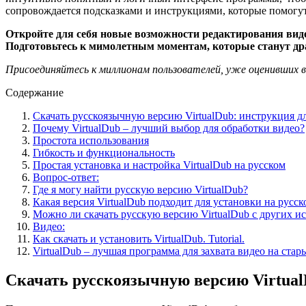
сопровождается подсказками и инструкциями, которые помогут
Откройте для себя новые возможности редактирования видео
Подготовьтесь к мимолетным моментам, которые станут д
Присоединяйтесь к миллионам пользователей, уже оценивших 
Содержание
Скачать русскоязычную версию VirtualDub: инструкция 
Почему VirtualDub – лучший выбор для обработки видео?
Простота использования
Гибкость и функциональность
Простая установка и настройка VirtualDub на русском
Вопрос-ответ:
Где я могу найти русскую версию VirtualDub?
Какая версия VirtualDub подходит для установки на русск
Можно ли скачать русскую версию VirtualDub с других и
Видео:
Как скачать и установить VirtualDub. Tutorial.
VirtualDub – лучшая программа для захвата видео на стар
Скачать русскоязычную версию Virtua