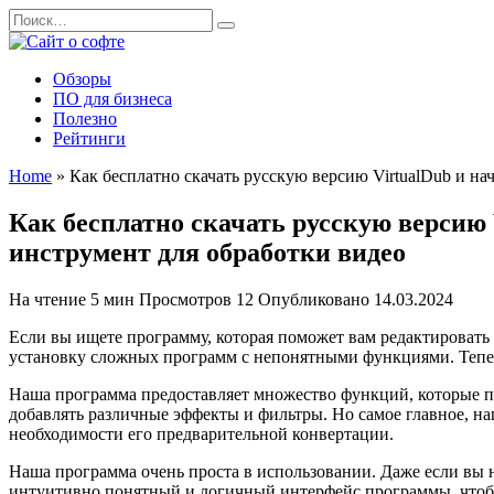
Перейти
Search
к
for:
содержанию
Обзоры
ПО для бизнеса
Полезно
Рейтинги
Home
»
Как бесплатно скачать русскую версию VirtualDub и н
Как бесплатно скачать русскую версию
инструмент для обработки видео
На чтение
5 мин
Просмотров
12
Опубликовано
14.03.2024
Если вы ищете программу, которая поможет вам редактировать 
установку сложных программ с непонятными функциями. Теперь
Наша программа предоставляет множество функций, которые по
добавлять различные эффекты и фильтры. Но самое главное, н
необходимости его предварительной конвертации.
Наша программа очень проста в использовании. Даже если вы 
интуитивно понятный и логичный интерфейс программы, чтобы