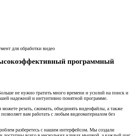
умент для обработки видео
т высокоэффективный программный
Больше не нужно тратить много времени и усилий на поиск и
нашей надежной и интуитивно понятной программе.
можете резать, сжимать, объединять видеофайлы, а также
 позволяет вам работать с любым видеоматериалом без
проблем разберетесь с нашим интерфейсом. Мы создали
и доступны всего в нескольких кликах мышкой, а каждый шаг