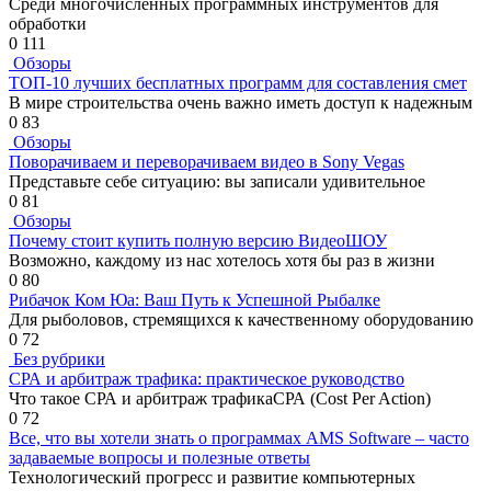
Среди многочисленных программных инструментов для
обработки
0
111
Обзоры
ТОП-10 лучших бесплатных программ для составления смет
В мире строительства очень важно иметь доступ к надежным
0
83
Обзоры
Поворачиваем и переворачиваем видео в Sony Vegas
Представьте себе ситуацию: вы записали удивительное
0
81
Обзоры
Почему стоит купить полную версию ВидеоШОУ
Возможно, каждому из нас хотелось хотя бы раз в жизни
0
80
Рибачок Ком Юа: Ваш Путь к Успешной Рыбалке
Для рыболовов, стремящихся к качественному оборудованию
0
72
Без рубрики
СРА и арбитраж трафика: практическое руководство
Что такое СРА и арбитраж трафикаСРА (Cost Per Action)
0
72
Все, что вы хотели знать о программах AMS Software – часто
задаваемые вопросы и полезные ответы
Технологический прогресс и развитие компьютерных