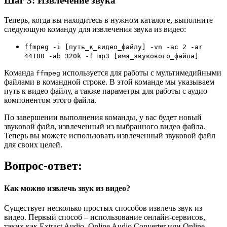
Шаг 3: Извлечение звука
Теперь, когда вы находитесь в нужном каталоге, выполните
следующую команду для извлечения звука из видео:
ffmpeg -i [путь_к_видео_файлу] -vn -ac 2 -ar
44100 -ab 320k -f mp3 [имя_звукового_файла]
Команда
используется для работы с мультимедийными
ffmpeg
файлами в командной строке. В этой команде мы указываем
путь к видео файлу, а также параметры для работы с аудио
компонентом этого файла.
По завершении выполнения команды, у вас будет новый
звуковой файл, извлеченный из выбранного видео файла.
Теперь вы можете использовать извлеченный звуковой файл
для своих целей.
Вопрос-ответ:
Как можно извлечь звук из видео?
Существует несколько простых способов извлечь звук из
видео. Первый способ – использование онлайн-сервисов,
таких как Extract Audio, Online Audio Converter или Online