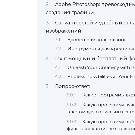
Adobe Photoshop: превосходн
создания графики
Canva: простой и удобный онл
изображений
Удобство использования
Инструменты для креативн
Pixlr: мощный и бесплатный ф
Unleash Your Creativity with Pi
Endless Possibilities at Your F
Вопрос-ответ:
Какие программы входя
Какую программу лучш
текстом для социальных сете
Какую программу выбр
фильтры к картинке с тексто