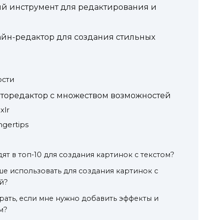
ый инструмент для редактирования и
айн-редактор для создания стильных
ости
оторедактор с множеством возможностей
xlr
ingertips
т в топ-10 для создания картинок с текстом?
е использовать для создания картинок с
й?
ать, если мне нужно добавить эффекты и
м?