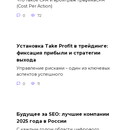
Что такое СРА и арбитраж трафикаСРА
(Cost Per Action)
0
72
Установка Take Profit в трейдинге:
фиксация прибыли и стратегии
выхода
Управление рисками – один из ключевых
аспектов успешного
0
11
Будущее за SEO: лучшие компании
2025 года в России
С каждым годом области цифрового