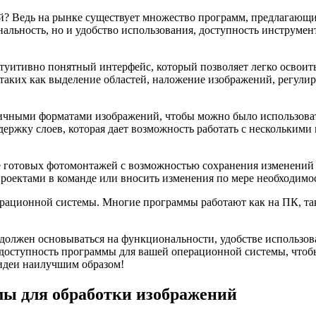
ей? Ведь на рынке существует множество программ, предлагаю
нальность, но и удобство использования, доступность инструме
туитивно понятный интерфейс, который позволяет легко освоит
таких как выделение областей, наложение изображений, регулиро
личными форматами изображений, чтобы можно было использова
держку слоев, которая дает возможность работать с нескольким
 готовых фотомонтажей с возможностью сохранения изменений 
проектами в команде или вносить изменения по мере необходимо
ационной системы. Многие программы работают как на ПК, так 
должен основываться на функциональности, удобстве использо
оступность программы для вашей операционной системы, чтобы 
 идеи наилучшим образом!
ы для обработки изображений