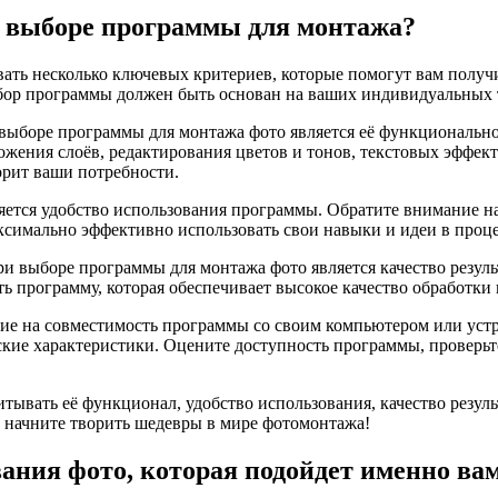
и выборе программы для монтажа?
ть несколько ключевых критериев, которые помогут вам получи
ыбор программы должен быть основан на ваших индивидуальных 
выборе программы для монтажа фото является её функциональн
жения слоёв, редактирования цветов и тонов, текстовых эффекто
орит ваши потребности.
яется удобство использования программы. Обратите внимание 
ксимально эффективно использовать свои навыки и идеи в проц
 при выборе программы для монтажа фото является качество резу
ть программу, которая обеспечивает высокое качество обработки
ание на совместимость программы со своим компьютером или ус
ские характеристики. Оцените доступность программы, проверь
ывать её функционал, удобство использования, качество резуль
и начните творить шедевры в мире фотомонтажа!
ания фото, которая подойдет именно ва