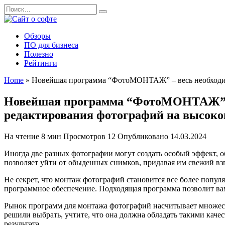
Перейти
Search
к
for:
содержанию
Обзоры
ПО для бизнеса
Полезно
Рейтинги
Home
»
Новейшая программа “ФотоМОНТАЖ” – весь необходим
Новейшая программа “ФотоМОНТАЖ” – 
редактирования фотографий на высоко
На чтение
8 мин
Просмотров
12
Опубликовано
14.03.2024
Иногда две разных фотографии могут создать особый эффект, 
позволяет уйти от обыденных снимков, придавая им свежий вз
Не секрет, что монтаж фотографий становится все более попул
программное обеспечение. Подходящая программа позволит вам
Рынок программ для монтажа фотографий насчитывает множес
решили выбрать, учтите, что она должна обладать такими каче
результата.