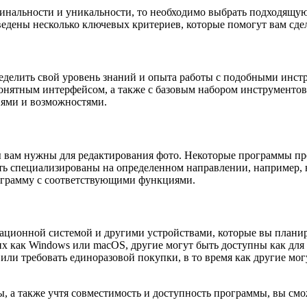
гинальности и уникальности, то необходимо выбрать подходящу
едены несколько ключевых критериев, которые помогут вам сде
еделить свой уровень знаний и опыта работы с подобными инст
онятным интерфейсом, а также с базовым набором инструментов.
иями и возможностями.
ы вам нужны для редактирования фото. Некоторые программы пр
ыть специализированы на определенном направлении, например, 
ограмму с соответствующими функциями.
ационной системой и другими устройствами, которые вы планир
х как Windows или macOS, другие могут быть доступны как для 
или требовать единоразовой покупки, в то время как другие мо
ы, а также учтя совместимость и доступность программы, вы см