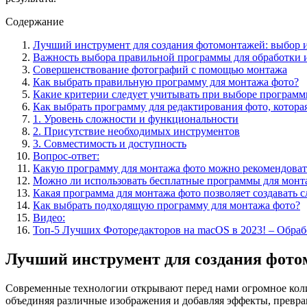
Содержание
Лучший инструмент для создания фотомонтажей: выбор 
Важность выбора правильной программы для обработки 
Совершенствование фотографий с помощью монтажа
Как выбрать правильную программу для монтажа фото?
Какие критерии следует учитывать при выборе программ
Как выбрать программу для редактирования фото, котора
1. Уровень сложности и функциональности
2. Присутствие необходимых инструментов
3. Совместимость и доступность
Вопрос-ответ:
Какую программу для монтажа фото можно рекомендова
Можно ли использовать бесплатные программы для монт
Какая программа для монтажа фото позволяет создавать
Как выбрать подходящую программу для монтажа фото?
Видео:
Топ-5 Лучших Фоторедакторов на macOS в 2023! – Обраб
Лучший инструмент для создания фото
Современные технологии открывают перед нами огромное коли
объединяя различные изображения и добавляя эффекты, превра