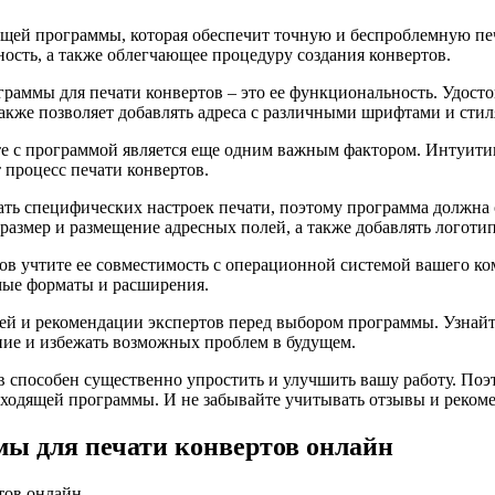
дящей программы, которая обеспечит точную и беспроблемную п
ость, а также облегчающее процедуру создания конвертов.
аммы для печати конвертов – это ее функциональность. Удосто
 также позволяет добавлять адреса с различными шрифтами и стил
е с программой является еще одним важным фактором. Интуитив
 процесс печати конвертов.
ть специфических настроек печати, поэтому программа должна 
размер и размещение адресных полей, а также добавлять логоти
в учтите ее совместимость с операционной системой вашего ко
мые форматы и расширения.
й и рекомендации экспертов перед выбором программы. Узнайте
ние и избежать возможных проблем в будущем.
 способен существенно упростить и улучшить вашу работу. Поэ
дходящей программы. И не забывайте учитывать отзывы и реком
мы для печати конвертов онлайн