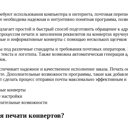
ребуют использования компьютера и интернета, почтовая перепи
е необходима надежная и интуитивно понятная программа, позв
лагает простой и быстрый способ подготовить обращение к адрес
с процессом печати и заполнения реквизитов на конвертах вру
сивые и информативные конверты с помощью нескольких щелчко
 под различные стандарты и требования почтовых операторов. 
текста и логотипа. Также возможна автоматическая генерация а
бок.
печивает надежное и качественное исполнение заказа. Печать о
рте. Дополнительные возможности программы, такие как добавле
ют сделать процесс отправки почты максимально эффективным 
вые конверты
 настройки
нительные возможности
я печати конвертов?