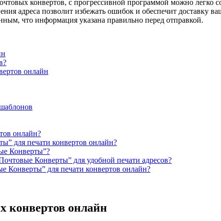
очтовых конвертов, с прогрессивной программой можно легко со
ения адреса позволит избежать ошибок и обеспечит доставку в
енным, что информация указана правильно перед отправкой.
йн
в?
вертов онлайн
 шаблонов
тов онлайн?
ы” для печати конвертов онлайн?
ые Конверты”?
Почтовые Конверты” для удобной печати адресов?
е Конверты” для печати конвертов онлайн?
х конвертов онлайн