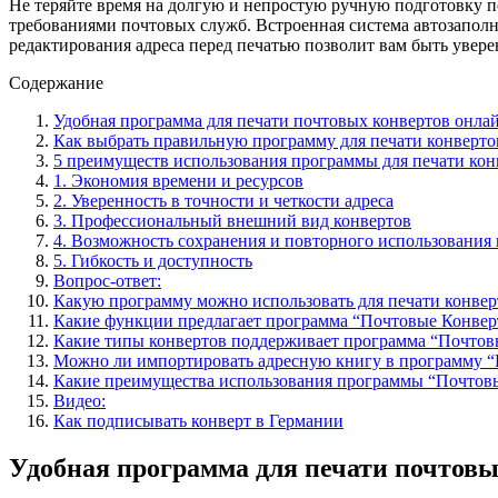
Не теряйте время на долгую и непростую ручную подготовку п
требованиями почтовых служб. Встроенная система автозаполн
редактирования адреса перед печатью позволит вам быть увер
Содержание
Удобная программа для печати почтовых конвертов онла
Как выбрать правильную программу для печати конверто
5 преимуществ использования программы для печати кон
1. Экономия времени и ресурсов
2. Уверенность в точности и четкости адреса
3. Профессиональный внешний вид конвертов
4. Возможность сохранения и повторного использования
5. Гибкость и доступность
Вопрос-ответ:
Какую программу можно использовать для печати конвер
Какие функции предлагает программа “Почтовые Конверт
Какие типы конвертов поддерживает программа “Почтов
Можно ли импортировать адресную книгу в программу “
Какие преимущества использования программы “Почтовы
Видео:
Как подписывать конверт в Германии
Удобная программа для печати почтовы