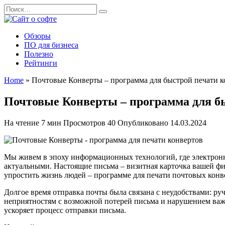
Перейти
Search
к
for:
содержанию
Обзоры
ПО для бизнеса
Полезно
Рейтинги
Home
»
Почтовые Конверты – программа для быстрой печати к
Почтовые Конверты – программа для б
На чтение
7 мин
Просмотров
40
Опубликовано
14.03.2024
Мы живем в эпоху информационных технологий, где электронна
актуальными. Настоящие письма – визитная карточка вашей фир
упростить жизнь людей – программе для печати почтовых конве
Долгое время отправка почты была связана с неудобствами: ру
неприятностям с возможной потерей письма и нарушением важ
ускоряет процесс отправки письма.