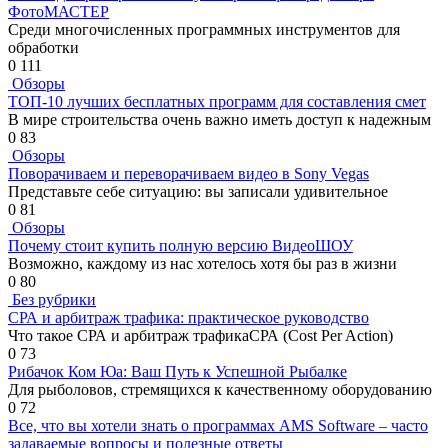
ФотоМАСТЕР
Среди многочисленных программных инструментов для
обработки
0
111
Обзоры
ТОП-10 лучших бесплатных программ для составления смет
В мире строительства очень важно иметь доступ к надежным
0
83
Обзоры
Поворачиваем и переворачиваем видео в Sony Vegas
Представьте себе ситуацию: вы записали удивительное
0
81
Обзоры
Почему стоит купить полную версию ВидеоШОУ
Возможно, каждому из нас хотелось хотя бы раз в жизни
0
80
Без рубрики
СРА и арбитраж трафика: практическое руководство
Что такое СРА и арбитраж трафикаСРА (Cost Per Action)
0
73
Рибачок Ком Юа: Ваш Путь к Успешной Рыбалке
Для рыболовов, стремящихся к качественному оборудованию
0
72
Все, что вы хотели знать о программах AMS Software – часто
задаваемые вопросы и полезные ответы