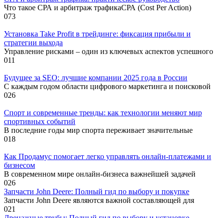
Что такое СРА и арбитраж трафикаСРА (Cost Per Action)
0
73
Установка Take Profit в трейдинге: фиксация прибыли и
стратегии выхода
Управление рисками – один из ключевых аспектов успешного
0
11
Будущее за SEO: лучшие компании 2025 года в России
С каждым годом области цифрового маркетинга и поисковой
0
26
Спорт и современные тренды: как технологии меняют мир
спортивных событий
В последние годы мир спорта переживает значительные
0
18
Как Продамус помогает легко управлять онлайн-платежами и
бизнесом
В современном мире онлайн-бизнеса важнейшей задачей
0
26
Запчасти John Deere: Полный гид по выбору и покупке
Запчасти John Deere являются важной составляющей для
0
21
Дренажные трубы: Полный гид по выбору и установке