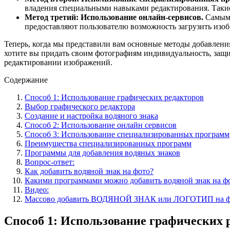
владения специальными навыками редактирования. Такие
Метод третий: Использование онлайн-сервисов.
Самым 
предоставляют пользователю возможность загрузить изоб
Теперь, когда мы представили вам основные методы добавления
хотите вы придать своим фотографиям индивидуальность, защи
редактировании изображений.
Содержание
Способ 1: Использование графических редакторов
Выбор графического редактора
Создание и настройка водяного знака
Способ 2: Использование онлайн сервисов
Способ 3: Использование специализированных программ
Преимущества специализированных программ
Программы для добавления водяных знаков
Вопрос-ответ:
Как добавить водяной знак на фото?
Какими программами можно добавить водяной знак на ф
Видео:
Массово добавить ВОДЯНОЙ ЗНАК или ЛОГОТИП на фот
Способ 1: Использование графических 