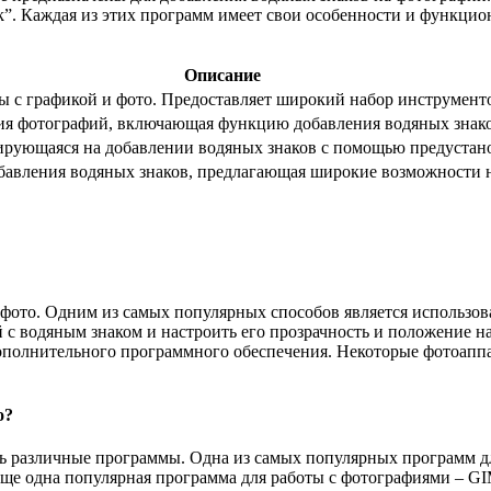
uMark”. Каждая из этих программ имеет свои особенности и функц
Описание
ы с графикой и фото. Предоставляет широкий набор инструменто
ия фотографий, включающая функцию добавления водяных знако
зирующаяся на добавлении водяных знаков с помощью предуста
авления водяных знаков, предлагающая широкие возможности н
фото. Одним из самых популярных способов является использова
 с водяным знаком и настроить его прозрачность и положение н
 дополнительного программного обеспечения. Некоторые фотоа
о?
ть различные программы. Одна из самых популярных программ для
Еще одна популярная программа для работы с фотографиями – GI