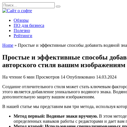
Перейти
Search
к
for:
содержанию
Обзоры
ПО для бизнеса
Полезно
Рейтинги
Home
»
Простые и эффективные способы добавить водяной зна
Простые и эффективные способы добави
авторского стиля вашим изображениям
На чтение
6 мин
Просмотров
14
Опубликовано
14.03.2024
Создание отличительного стиля может стать ключевым фактор
этого является добавление уникального водяного знака. Водян
дополнительную защиту вашим изображениям.
В нашей статье мы представим вам три метода, используя кот
Метод первый: Водяные знаки вручную.
В этом методе 
определенных навыков работы с редакторами и дает вам
Метод второй: Использование специализированных п