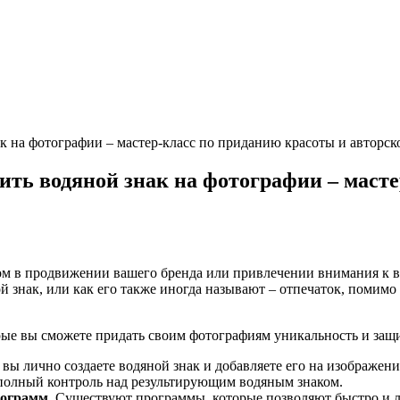
к на фотографии – мастер-класс по приданию красоты и авторс
ть водяной знак на фотографии – масте
ом в продвижении вашего бренда или привлечении внимания к 
ой знак, или как его также иногда называют – отпечаток, помим
орые вы сможете придать своим фотографиям уникальность и защ
вы лично создаете водяной знак и добавляете его на изображени
 полный контроль над результирующим водяным знаком.
рограмм.
Существуют программы, которые позволяют быстро и ле