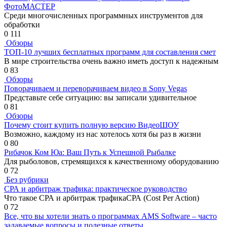
ФотоМАСТЕР
Среди многочисленных программных инструментов для
обработки
0
111
Обзоры
ТОП-10 лучших бесплатных программ для составления смет
В мире строительства очень важно иметь доступ к надежным
0
83
Обзоры
Поворачиваем и переворачиваем видео в Sony Vegas
Представьте себе ситуацию: вы записали удивительное
0
81
Обзоры
Почему стоит купить полную версию ВидеоШОУ
Возможно, каждому из нас хотелось хотя бы раз в жизни
0
80
Рибачок Ком Юа: Ваш Путь к Успешной Рыбалке
Для рыболовов, стремящихся к качественному оборудованию
0
72
Без рубрики
СРА и арбитраж трафика: практическое руководство
Что такое СРА и арбитраж трафикаСРА (Cost Per Action)
0
72
Все, что вы хотели знать о программах AMS Software – часто
задаваемые вопросы и полезные ответы