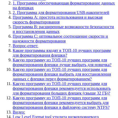
1. Программа обеспечивающая форматирование данных
на флешках
2. Программа для форматирования USB-накопителей
Программа A: простота использования и высокая
скорость форматирования
Программа B: расширенные возможности безопасности
и восстановления данных
Программа C: оптимальное соотношение скорости и
надежности форматирования
Вопрос-ответ:
Какие программы входят в ТОП-10 лучших программ
для форматирования флешки?
Какую программу из ТОП-10 лучших программ для
форматирования флешки лучше выбрать для новичка?
Какую программу из ТОП-10 лучших программ для
форматирования флешки выбрать для восстановления
данных с флешки перед форматированием?
Какую программу из ТОП-10 лучших программ для
форматирования флешки рекомендуется использовать
для форматирования больших флешек (свыше 32 ГБ)?
Какую программу из ТОП-10 лучших программ для
форматирования флешки рекомендуется выбрать для
форматирования флешки в файловую систему NTFS?
Видео:
Low Level Format tool утилита низкоуровневого