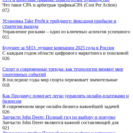
Что такое СРА и арбитраж трафикаСРА (Cost Per Action)
0
72
Установка Take Profit в трейдинге: фиксация прибыли и
стратегии выхода
Управление рисками – один из ключевых аспектов успешного
0
11
Будущее за SEO: лучшие компании 2025 года в России
С каждым годом области цифрового маркетинга и поисковой
0
26
Спорт и современные тренды: как технологии меняют мир
спортивных событий
В последние годы мир спорта переживает значительные
0
18
Как Продамус помогает легко управлять онлайн-платежами и
бизнесом
В современном мире онлайн-бизнеса важнейшей задачей
0
26
Запчасти John Deere: Полный гид по выбору и покупке
Запчасти John Deere являются важной составляющей для
0
21