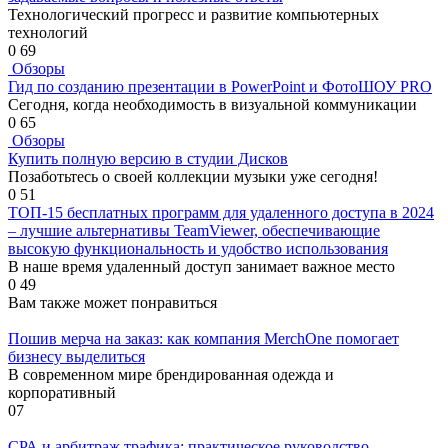
Технологический прогресс и развитие компьютерных
технологий
0
69
Обзоры
Гид по созданию презентации в PowerPoint и ФотоШОУ PRO
Сегодня, когда необходимость в визуальной коммуникации
0
65
Обзоры
Купить полную версию в студии Дисков
Позаботьтесь о своей коллекции музыки уже сегодня!
0
51
ТОП-15 бесплатных программ для удаленного доступа в 2024
– лучшие альтернативы TeamViewer, обеспечивающие
высокую функциональность и удобство использования
В наше время удаленный доступ занимает важное место
0
49
Вам также может понравиться
Пошив мерча на заказ: как компания MerchOne помогает
бизнесу выделиться
В современном мире брендированная одежда и
корпоративный
0
7
СРА и арбитраж трафика: практическое руководство