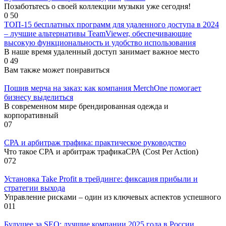
Позаботьтесь о своей коллекции музыки уже сегодня!
0
50
ТОП-15 бесплатных программ для удаленного доступа в 2024
– лучшие альтернативы TeamViewer, обеспечивающие
высокую функциональность и удобство использования
В наше время удаленный доступ занимает важное место
0
49
Вам также может понравиться
Пошив мерча на заказ: как компания MerchOne помогает
бизнесу выделиться
В современном мире брендированная одежда и
корпоративный
0
7
СРА и арбитраж трафика: практическое руководство
Что такое СРА и арбитраж трафикаСРА (Cost Per Action)
0
72
Установка Take Profit в трейдинге: фиксация прибыли и
стратегии выхода
Управление рисками – один из ключевых аспектов успешного
0
11
Будущее за SEO: лучшие компании 2025 года в России