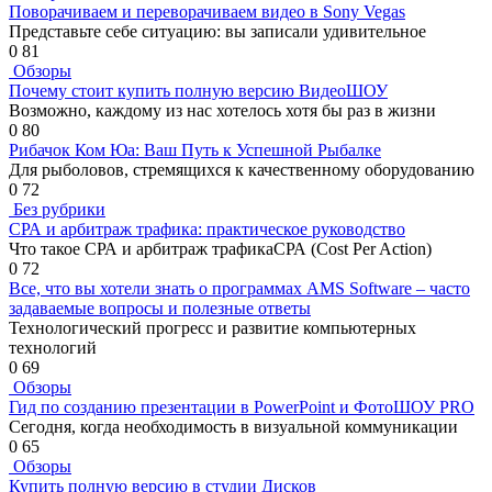
Поворачиваем и переворачиваем видео в Sony Vegas
Представьте себе ситуацию: вы записали удивительное
0
81
Обзоры
Почему стоит купить полную версию ВидеоШОУ
Возможно, каждому из нас хотелось хотя бы раз в жизни
0
80
Рибачок Ком Юа: Ваш Путь к Успешной Рыбалке
Для рыболовов, стремящихся к качественному оборудованию
0
72
Без рубрики
СРА и арбитраж трафика: практическое руководство
Что такое СРА и арбитраж трафикаСРА (Cost Per Action)
0
72
Все, что вы хотели знать о программах AMS Software – часто
задаваемые вопросы и полезные ответы
Технологический прогресс и развитие компьютерных
технологий
0
69
Обзоры
Гид по созданию презентации в PowerPoint и ФотоШОУ PRO
Сегодня, когда необходимость в визуальной коммуникации
0
65
Обзоры
Купить полную версию в студии Дисков