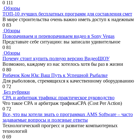
0
111
Обзоры
ТОП-10 лучших бесплатных программ для составления смет
В мире строительства очень важно иметь доступ к надежным
0
83
Обзоры
Поворачиваем и переворачиваем видео в Sony Vegas
Представьте себе ситуацию: вы записали удивительное
0
81
Обзоры
Почему стоит купить полную версию ВидеоШОУ
Возможно, каждому из нас хотелось хотя бы раз в жизни
0
80
Рибачок Ком Юа: Ваш Путь к Успешной Рыбалке
Для рыболовов, стремящихся к качественному оборудованию
0
72
Без рубрики
СРА и арбитраж трафика: практическое руководство
Что такое СРА и арбитраж трафикаСРА (Cost Per Action)
0
72
Все, что вы хотели знать о программах AMS Software – часто
задаваемые вопросы и полезные ответы
Технологический прогресс и развитие компьютерных
технологий
0
69