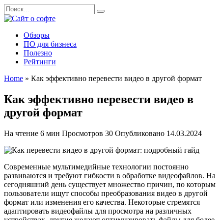
Перейти
Search
к
for:
содержанию
Обзоры
ПО для бизнеса
Полезно
Рейтинги
Home
»
Как эффективно перевести видео в другой формат
Как эффективно перевести видео в
другой формат
На чтение
6 мин
Просмотров
30
Опубликовано
14.03.2024
Современные мультимедийные технологии постоянно
развиваются и требуют гибкости в обработке видеофайлов. На
сегодняшний день существует множество причин, по которым
пользователи ищут способы преобразования видео в другой
формат или изменения его качества. Некоторые стремятся
адаптировать видеофайлы для просмотра на различных
устройствах, другие желают оптимизировать файлы для более